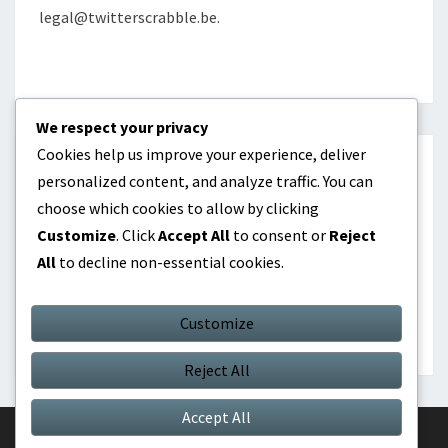
legal@twitterscrabble.be
.
We respect your privacy
Cookies help us improve your experience, deliver
CATÉGORIES
personalized content, and analyze traffic. You can
choose which cookies to allow by clicking
Biographies des joueurs
Customize
. Click
Accept All
to consent or
Reject
All
to decline non-essential cookies.
Points forts de la carrière
Réalisations internationales
Customize
Reject All
Accept All
© 2026
|
Proudly Powered by
WordPress
|
Theme:
Nisarg