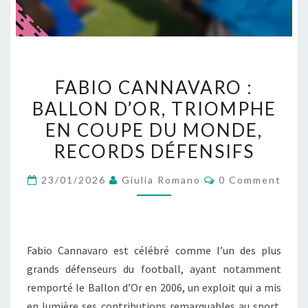
FABIO
FABIO CANNAVARO :
CANNAVARO
BALLON D’OR, TRIOMPHE
:
EN COUPE DU MONDE,
BALLON
D’OR,
RECORDS DÉFENSIFS
TRIOMPHE
Comments
23/01/2026
Giulia Romano
0 Comment
EN
COUPE
DU
MONDE,
Fabio Cannavaro est célébré comme l’un des plus
RECORDS
grands défenseurs du football, ayant notamment
DÉFENSIFS
remporté le Ballon d’Or en 2006, un exploit qui a mis
en lumière ses contributions remarquables au sport.