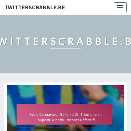
TWITTERSCRABBLE.BE
Togg
navig
WITTERSCRABBLE.