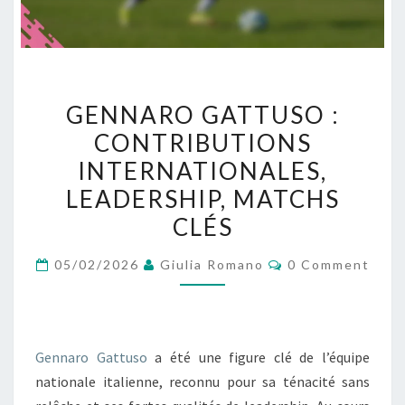
GENNARO
GENNARO GATTUSO :
GATTUSO
CONTRIBUTIONS
:
INTERNATIONALES,
CONTRIBUTIONS
INTERNATIONALES,
LEADERSHIP, MATCHS
LEADERSHIP,
CLÉS
MATCHS
Comments
CLÉS
05/02/2026
Giulia Romano
0 Comment
Gennaro Gattuso
a été une figure clé de l’équipe
nationale italienne, reconnu pour sa ténacité sans