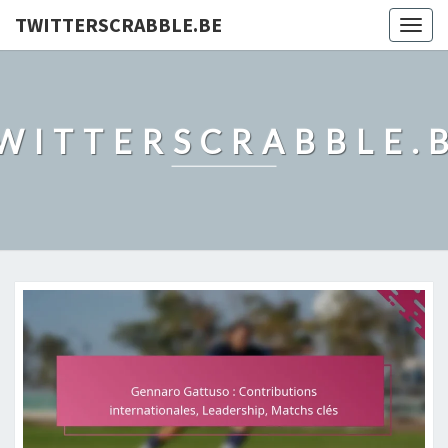
TWITTERSCRABBLE.BE
Togg
navig
WITTERSCRABBLE.