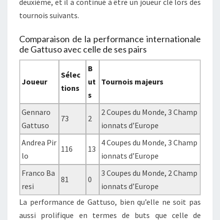
deuxième, et il a continué à être un joueur clé lors des
tournois suivants.
Comparaison de la performance internationale
de Gattuso avec celle de ses pairs
B
Sélec
Joueur
ut
Tournois majeurs
tions
s
Gennaro
2 Coupes du Monde, 3 Champ
73
2
Gattuso
ionnats d’Europe
Andrea Pir
4 Coupes du Monde, 3 Champ
116
13
lo
ionnats d’Europe
Franco Ba
3 Coupes du Monde, 2 Champ
81
0
resi
ionnats d’Europe
La performance de Gattuso, bien qu’elle ne soit pas
aussi prolifique en termes de buts que celle de